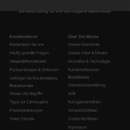
Entdecken Sie unser Produktsortiment und finden Sie die
perfekte Lösung für Ihre Zahnhygiene-Bedürfnisse.
Kundendienst
Über Die Marke
Kontaktieren Sie uns
Unsere Geschichte
Häufig gestellte Fragen
Unsere Vision & Mission
Versandinformationen
Innovation & Technologie
Rücksendungen & Umtausch
Kundenreferenzen
Richtlinien
Verfolgen Sie Ihre Bestellung
Datenschutzerklärung
Ressourcen
Glossar der Begriffe
AGB
Tipps zur Zahnhygiene
Rückgaberichtlinien
Produktanleitungen
Versandrichtlinien
Video-Tutorials
Cookie-Richtlinien
Impressum