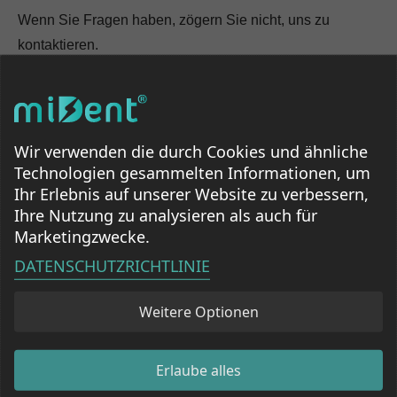
Wenn Sie Fragen haben, zögern Sie nicht, uns zu
kontaktieren.
Pistacioo GmbH
ID: 09622501
Wir verwenden die durch Cookies und ähnliche
hallo@mident-de.de
Technologien gesammelten Informationen, um
Ihr Erlebnis auf unserer Website zu verbessern,
Ihre Nutzung zu analysieren als auch für
Marketingzwecke.
DATENSCHUTZRICHTLINIE
Weitere Optionen
Willkommen in der miDent-Familie!
Wir sind hier, um Zahnpflege für
alle einfach und zuverlässig zu machen. Unsere innovativen Produkte
helfen Ihnen und Ihren Liebsten, auf einfache Weise gesunde Zähne,
Erlaube alles
gesundes Zahnfleisch und ein strahlendes Lächeln zu erhalten.