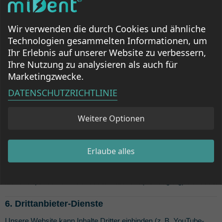
5. Cookies & Tracking-Technologien
Wir verwenden die durch Cookies und ähnliche
Unsere Website verwendet Cookies, um Funktionen
Technologien gesammelten Informationen, um
bereitzustellen und die Nutzung zu analysieren. Sie können die
Ihr Erlebnis auf unserer Website zu verbessern,
Verwendung von Cookies in den Browsereinstellungen
Ihre Nutzung zu analysieren als auch für
deaktivieren.
Marketingzwecke.
DATENSCHUTZRICHTLINIE
Wir setzen ggf. folgende Tools ein:
Google Analytics
Weitere Optionen
Meta Pixel (Facebook/Instagram)
Consent Management Tool (z.B. Cookiebot)
Erlaube alles
Rechtsgrundlage: Art. 6 Abs. 1 lit. f DSGVO (berechtigtes
Interesse) bzw. Art. 6 Abs. 1 lit. a DSGVO (Einwilligung).
6. Drittanbieter-Dienste
Unsere Website kann Inhalte Dritter einbinden (z. B. YouTube-