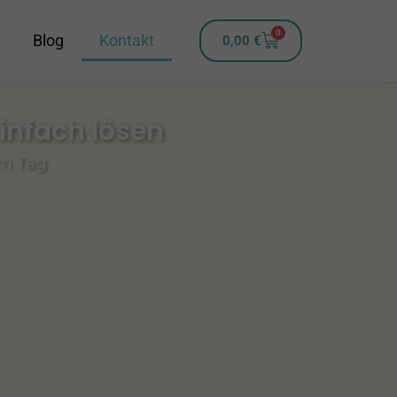
0
Blog
Kontakt
0,00
€
einfach lösen
am Tag