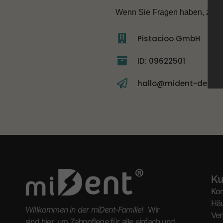
Wenn Sie Fragen haben, zögern
Pistacioo GmbH
ID: 09622501
hallo@mident-de.de
Ku
Kon
Häu
Willkommen in der miDent-Familie!
Wir
Ver
sind hier, um Zahnpflege für alle einfach und