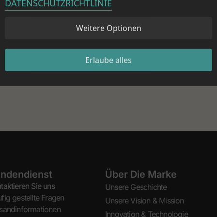
DATENSCHUTZRICHTLINIE
 Sie nicht, uns zu kontaktieren.
Weitere Optionen
Erlaube alles
ndendienst
Über Die Marke
taktieren Sie uns
Unsere Geschichte
fig gestellte Fragen
Unsere Vision & Mission
sandinformationen
Innovation & Technologie