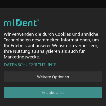
Kundendienst
Über Die Marke
Kontaktieren Sie uns
Unsere Geschichte
Häufig gestellte Fragen
Unsere Vision & Mission
Wir verwenden die durch Cookies und ähnliche
Versandinformationen
Innovation & Technologie
Technologien gesammelten Informationen, um
Rücksendungen & Umtausch
Kundenreferenzen
Ihr Erlebnis auf unserer Website zu verbessern,
Richtlinien
Ihre Nutzung zu analysieren als auch für
Verfolgen Sie Ihre Bestellung
Marketingzwecke.
Datenschutzerklärung
Ressourcen
Glossar der Begriffe
AGB
DATENSCHUTZRICHTLINIE
Tipps zur Zahnhygiene
Rückgaberichtlinien
Weitere Optionen
Produktanleitungen
Versandrichtlinien
Video-Tutorials
Cookie-Richtlinien
Impressum
Erlaube alles