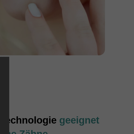
 Technologie
geeignet
iche Zähne