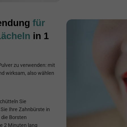
endung
für
Lächeln
in 1
 Pulver zu verwenden: mit
nd wirksam, also wählen
chütteln Sie
Sie Ihre Zahnbürste in
 die Borsten
ie 2 Minuten lang