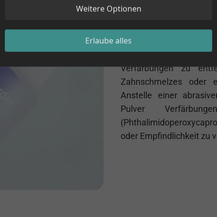
Weitere Optionen
Herkömmliche Aufhellu
Erlaube alles
Peroxidbasis, die zu 
verwenden in der Rege
Verfärbungen zu ent
Zahnschmelzes oder er
Anstelle einer abrasiv
Pulver Verfärbung
(Phthalimidoperoxycapr
oder Empfindlichkeit zu 