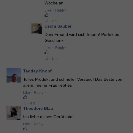
Woche an.
·
·
Like
Reply
·
2
2 h
Uschi Sauber
Dein Freund wird sich freuen! Perfektes
Geschenk
·
·
Like
Reply
·
2
1 h
Tadday Knopf
Tolles Produkt und schneller Versand! Das Beste von
allem, meine Frau liebt es
·
·
Like
Reply
·
3
4 h
Theodore Blau
Ich liebe dieses Gerät total!
·
·
Like
Reply