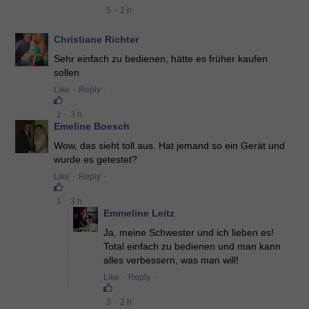
·
5
2 h
Christiane Richter
Sehr einfach zu bedienen, hätte es früher kaufen
sollen
·
·
Like
Reply
·
1
3 h
Emeline Boesch
Wow, das sieht toll aus. Hat jemand so ein Gerät und
wurde es getestet?
·
·
Like
Reply
·
1
3 h
Emmeline Leitz
Ja, meine Schwester und ich lieben es!
Total einfach zu bedienen und man kann
alles verbessern, was man will!
·
·
Like
Reply
·
3
2 h