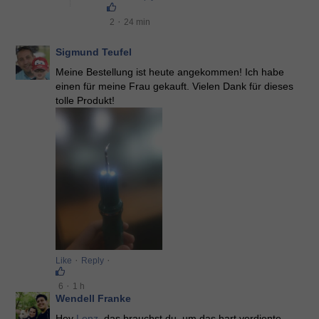
·
2
24 min
Sigmund Teufel
Meine Bestellung ist heute angekommen! Ich habe
einen für meine Frau gekauft. Vielen Dank für dieses
tolle Produkt!
·
·
Like
Reply
·
6
1 h
Wendell Franke
Hey
Lenz
, das brauchst du, um das hart verdiente