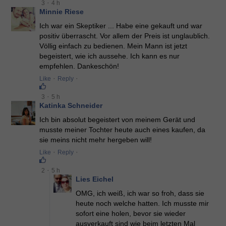
·
3
4 h
Minnie Riese
Ich war ein Skeptiker ... Habe eine gekauft und war
positiv überrascht. Vor allem der Preis ist unglaublich.
Völlig einfach zu bedienen. Mein Mann ist jetzt
begeistert, wie ich aussehe. Ich kann es nur
empfehlen. Dankeschön!
·
·
Like
Reply
·
3
5 h
Katinka Schneider
Ich bin absolut begeistert von meinem Gerät und
musste meiner Tochter heute auch eines kaufen, da
sie meins nicht mehr hergeben will!
·
·
Like
Reply
·
2
5 h
Lies Eichel
OMG, ich weiß, ich war so froh, dass sie
heute noch welche hatten. Ich musste mir
sofort eine holen, bevor sie wieder
ausverkauft sind wie beim letzten Mal