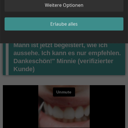
Weitere Optionen
"Ich war ein Skeptiker ... Habe eine
gekauft und war positiv überrascht.
Erlaube alles
Vor allem der Preis ist unglaublich.
Völlig einfach zu bedienen. Mein
Mann ist jetzt begeistert, wie ich
aussehe. Ich kann es nur empfehlen.
Dankeschön!" Minnie (verifizierter
Kunde)