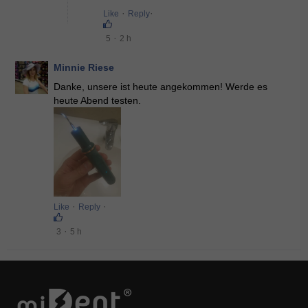
·
·
Like
Reply
·
5
2 h
Minnie Riese
Danke, unsere ist heute angekommen! Werde es
heute Abend testen.
·
·
Like
Reply
·
3
5 h