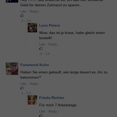
Geld für deinen Zahnarzt zu sparen...
·
·
Like
Reply
·
2
2 h
Lenz Peters
Wow, das ist ja krass, habe gleich einen
bestellt!
·
·
Like
Reply
·
3
1 h
Faramond Kuhn
Haben Sie einen gekauft, wie lange dauert es, ihn zu
bekommen?
·
·
Like
Reply
·
2
2 h
Frieda Richter
Für mich 7 Arbeitstage.
·
·
Like
Reply