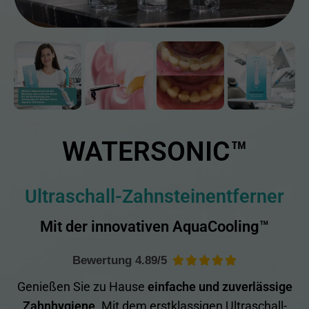
WATERSONIC™
Ultraschall-Zahnsteinentferner
Mit der innovativen AquaCooling™
Bewertung 4.89/5





Genießen Sie zu Hause
einfache und zuverlässige
Zahnhygiene
. Mit dem erstklassigen Ultraschall-