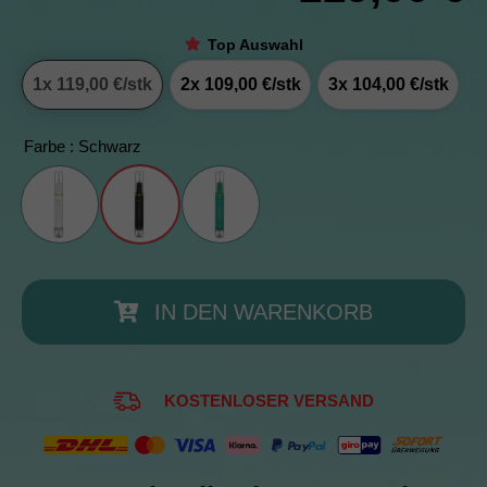
Top Auswahl
1x
119,00 €
/stk
2x
109,00 €
/stk
3x
104,00 €
/stk
Farbe
: Schwarz
IN DEN WARENKORB
KOSTENLOSER VERSAND