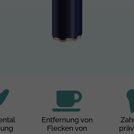
ental
Entfernung von
Zah
gung
Flecken von
präv