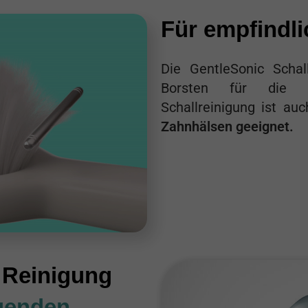
Für empfindl
Die GentleSonic Scha
Borsten für die
Schallreinigung ist au
Zahnhälsen geeignet.
r Reinigung
egenden