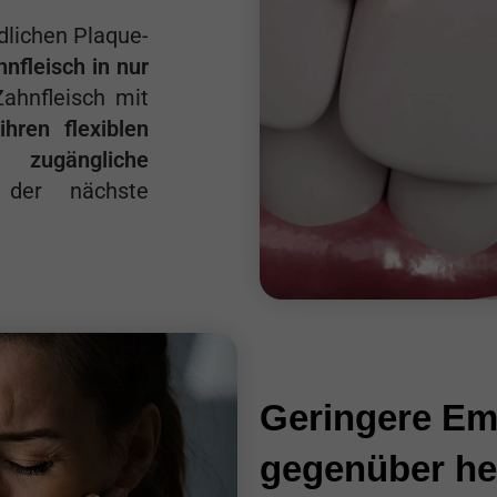
dlichen Plaque-
nfleisch in nur
ahnfleisch mit
ihren flexiblen
gängliche
 der nächste
Geringere Emp
gegenüber he