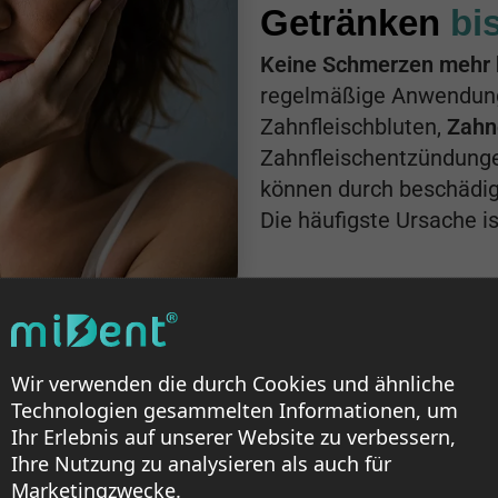
Getränken
bi
Keine Schmerzen mehr
regelmäßige Anwendung 
Zahnfleischbluten,
Zahn
Zahnfleischentzündunge
können durch beschädi
Die häufigste Ursache i
gungen
gegen
Wir verwenden die durch Cookies und ähnliche
Technologien gesammelten Informationen, um
Ihr Erlebnis auf unserer Website zu verbessern,
l pro Minute
für eine
Ihre Nutzung zu analysieren als auch für
g von Plaque und
Marketingzwecke.